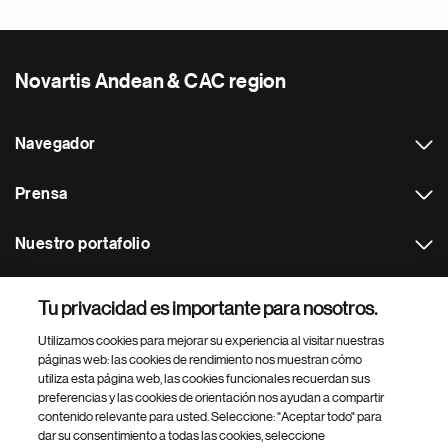
Novartis Andean & CAC region
Navegador
Prensa
Nuestro portafolio
Otras webs
Tu privacidad es importante para nosotros.
Utilizamos cookies para mejorar su experiencia al visitar nuestras
Footer Site Search
páginas web: las cookies de rendimiento nos muestran cómo
utiliza esta página web, las cookies funcionales recuerdan sus
preferencias y las cookies de orientación nos ayudan a compartir
contenido relevante para usted. Seleccione: "Aceptar todo" para
dar su consentimiento a todas las cookies, seleccione