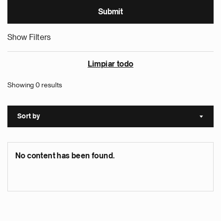
Show Filters
Limpiar todo
Showing 0 results
Sort by
Sort a
No content has been found.