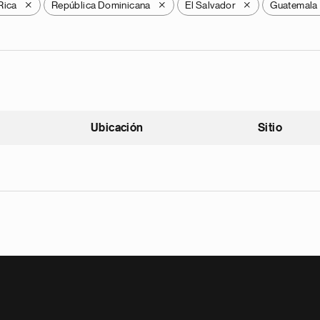
Rica
República Dominicana
El Salvador
Guatemala
X
X
X
Ubicación
Sitio
scendente