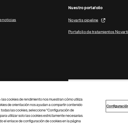
Nuestro portafolio
e noticias
Novartis pipeline
Portafolio de tratamientos Novart
Footer Site Search
b: las cookies de rendimiento nos muestran cómo utiliza
okies de orientación nos ayudan a compartir contenido
Configuració
 todas las cookies, seleccione "Configuración de
para utilizar solo las cookies estrictamente necesarias.
Configuración de cookies
Mapa del sitio
 el enlace de configuración de cookies en la página