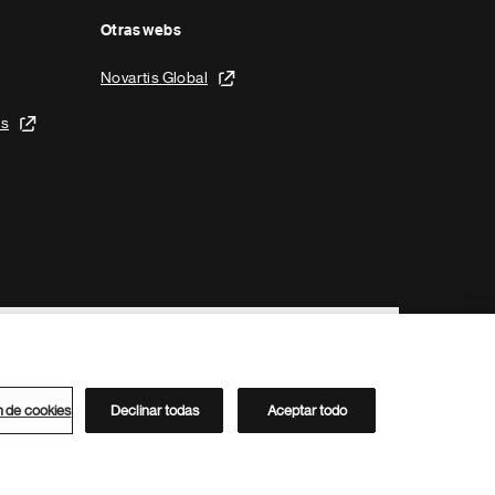
Otras webs
Novartis Global
is
n de cookies
Declinar todas
Aceptar todo
Directorio de Novartis
Este sitio está dirigido al público del clúster ACC