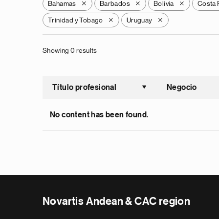
Bahamas
Barbados
Bolivia
Costa 
X
X
X
Trinidad y Tobago
Uruguay
X
X
Showing 0 results
Título profesional
Negocio
Ordenar a
No content has been found.
Novartis Andean & CAC region