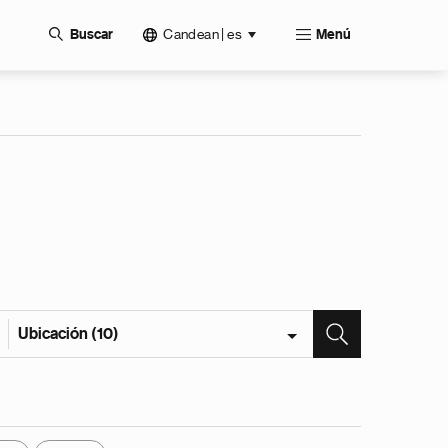
Candean | es
Buscar
Menú
Ubicación (10)