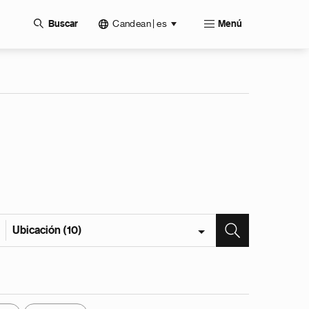
Candean | es
Buscar
Menú
Ubicación (10)