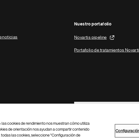
Nuestro portafolio
e noticias
Novartis pipeline
Portafolio de tratamientos Novart
Footer Site Search
b: las cookies de rendimiento nos muestran cómo utiliza
okies de orientación nos ayudan a compartir contenido
Configuració
 todas las cookies, seleccione "Configuración de