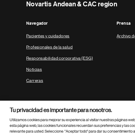
Novartis Andean & CAC region
Navegador
Prensa
Pacientes y cuidadores
Archivo d
Profesionales de la salud
Responsabilidad corporativa (ESG)
Noticias
Carreras
Tu privacidad es importante para nosotros.
Utilizamos cookies para mejorar su experiencia al visitar nuestras páginas we
esta página web, las cookies funcionales recuerdan sus preferencias y las co
relevante para usted. Seleccione: "Aceptar todo" para dar su consentimiento a
Parte
© 2026 Novartis AG