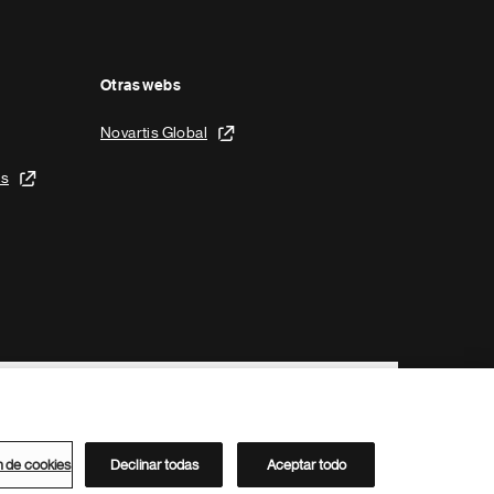
Otras webs
Novartis Global
is
n de cookies
Declinar todas
Aceptar todo
Directorio de Novartis