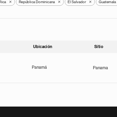
Rica
República Dominicana
El Salvador
Guatemala
X
X
X
Ubicación
Sitio
scendente
Panamá
Panama