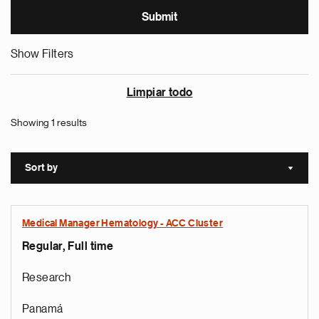
Show Filters
Limpiar todo
Showing 1 results
Sort by
Sort a
Medical Manager Hematology - ACC Cluster
Regular, Full time
Research
Panamá