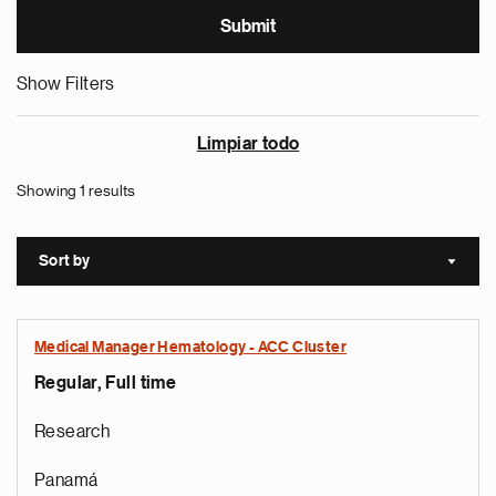
Show Filters
Limpiar todo
Showing 1 results
Sort by
Sort a
Medical Manager Hematology - ACC Cluster
Regular, Full time
Research
Panamá