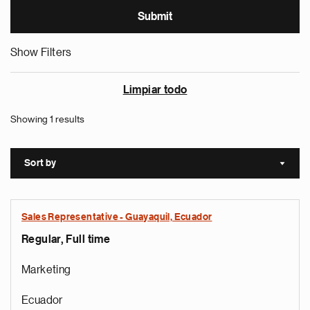
Show Filters
Limpiar todo
Showing 1 results
Sort by
Sort a
Sales Representative - Guayaquil, Ecuador
Regular, Full time
Marketing
Ecuador