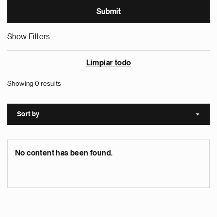
Show Filters
Limpiar todo
Showing 0 results
Sort by
Sort a
No content has been found.