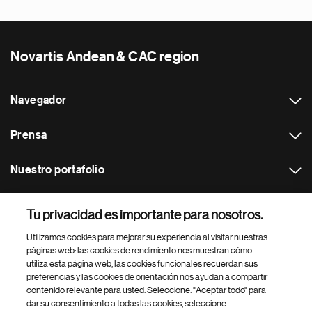
Novartis Andean & CAC region
Navegador
Prensa
Nuestro portafolio
Otras webs
Tu privacidad es importante para nosotros.
Utilizamos cookies para mejorar su experiencia al visitar nuestras
Footer Site Search
páginas web: las cookies de rendimiento nos muestran cómo
utiliza esta página web, las cookies funcionales recuerdan sus
preferencias y las cookies de orientación nos ayudan a compartir
contenido relevante para usted. Seleccione: "Aceptar todo" para
dar su consentimiento a todas las cookies, seleccione