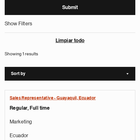
Show Filters
Limpiar todo
Showing 1 results
Sort by
Sort a
Sales Representative - Guayaquil, Ecuador
Regular, Full time
Marketing
Ecuador