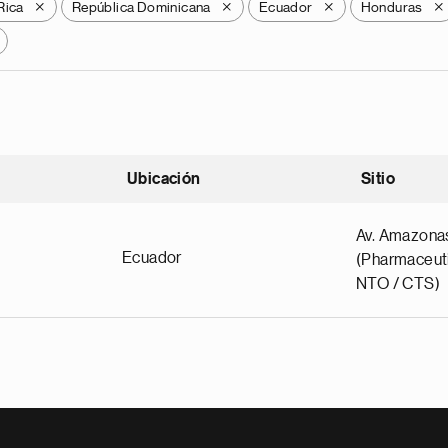
Rica
República Dominicana
Ecuador
Honduras
X
X
X
X
Ubicación
Sitio
scendente
Av. Amazona
Ecuador
(Pharmaceuti
NTO / CTS)