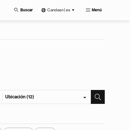
Candean | es
Buscar
Menú
Ubicación (12)