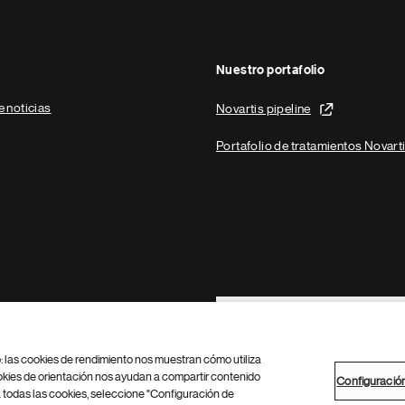
Nuestro portafolio
e noticias
Novartis pipeline
Portafolio de tratamientos Novart
Footer Site Search
b: las cookies de rendimiento nos muestran cómo utiliza
okies de orientación nos ayudan a compartir contenido
Configuració
 todas las cookies, seleccione "Configuración de