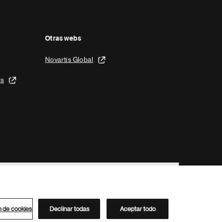
Otras webs
Novartis Global
is
n de cookies
Declinar todas
Aceptar todo
Directorio de Novartis