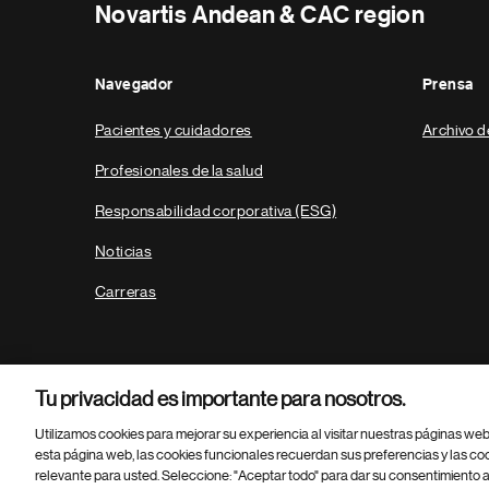
Novartis Andean & CAC region
Navegador
Prensa
Pacientes y cuidadores
Archivo d
Profesionales de la salud
Responsabilidad corporativa (ESG)
Noticias
Carreras
Tu privacidad es importante para nosotros.
Utilizamos cookies para mejorar su experiencia al visitar nuestras páginas we
esta página web, las cookies funcionales recuerdan sus preferencias y las co
relevante para usted. Seleccione: "Aceptar todo" para dar su consentimiento a
Parte
© 2026 Novartis AG