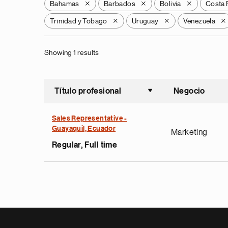
Bahamas
Barbados
Bolivia
Costa 
X
X
X
Trinidad y Tobago
Uruguay
Venezuela
X
X
X
Showing 1 results
Título profesional
Negocio
Ordenar a
Sales Representative -
Guayaquil, Ecuador
Marketing
Regular, Full time