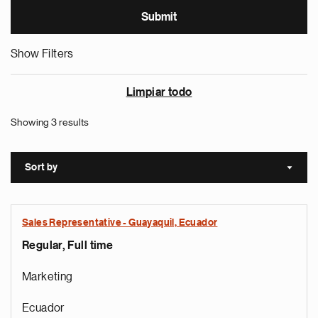
Show Filters
Limpiar todo
Showing 3 results
Sort by
Sort a
Sales Representative - Guayaquil, Ecuador
Regular, Full time
Marketing
Ecuador