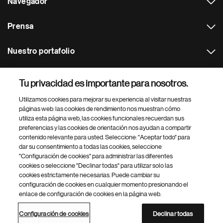
Navegador
Prensa
Nuestro portafolio
Otras webs
Tu privacidad es importante para nosotros.
Utilizamos cookies para mejorar su experiencia al visitar nuestras
Footer Site Search
páginas web: las cookies de rendimiento nos muestran cómo
utiliza esta página web, las cookies funcionales recuerdan sus
preferencias y las cookies de orientación nos ayudan a compartir
contenido relevante para usted. Seleccione: "Aceptar todo" para
dar su consentimiento a todas las cookies, seleccione
"Configuración de cookies" para administrar las diferentes
cookies o seleccione "Declinar todas" para utilizar solo las
cookies estrictamente necesarias. Puede cambiar su
Parte
© 2026 Novartis AG
configuración de cookies en cualquier momento presionando el
inferior
enlace de configuración de cookies en la página web.
Política de privacidad
Términos de uso
Accesibilidad
del
Configuración de cookies
Mapa del sitio
pie
Configuración de cookies
Declinar todas
de