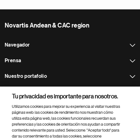
Novartis Andean & CAC region
Navegador
Prensa
Nuestro portafolio
Otras webs
Tu privacidad es importante para nosotros.
Utilizamos cookies para mejorar su experiencia al visitar nuestras
Footer Site Search
páginas web: las cookies de rendimiento nos muestran cómo
utiliza esta página web, las cookies funcionales recuerdan sus
preferencias y las cookies de orientación nos ayudan a compartir
contenido relevante para usted. Seleccione: "Aceptar todo" para
dar su consentimiento a todas las cookies, seleccione