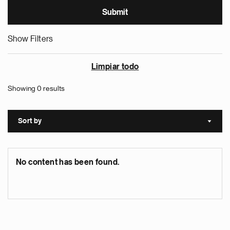
Show Filters
Limpiar todo
Showing 0 results
Sort by
Sort a
No content has been found.