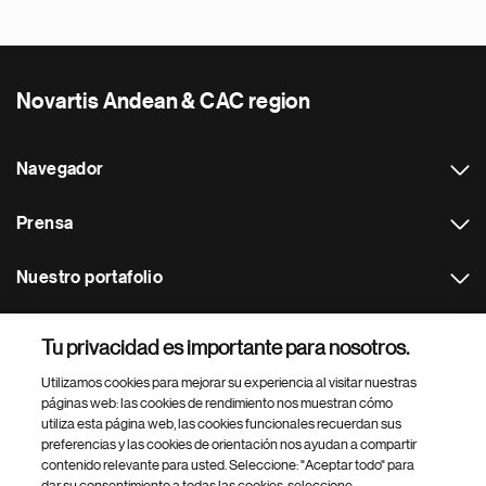
Novartis Andean & CAC region
Navegador
Prensa
Nuestro portafolio
Otras webs
Tu privacidad es importante para nosotros.
Utilizamos cookies para mejorar su experiencia al visitar nuestras
Footer Site Search
páginas web: las cookies de rendimiento nos muestran cómo
utiliza esta página web, las cookies funcionales recuerdan sus
preferencias y las cookies de orientación nos ayudan a compartir
contenido relevante para usted. Seleccione: "Aceptar todo" para
dar su consentimiento a todas las cookies, seleccione