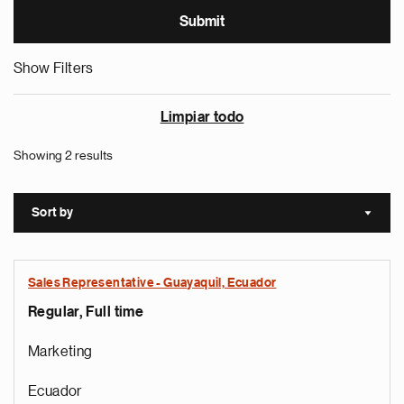
Show Filters
Limpiar todo
Showing 2 results
Sort by
Sort a
Sales Representative - Guayaquil, Ecuador
Regular, Full time
Marketing
Ecuador