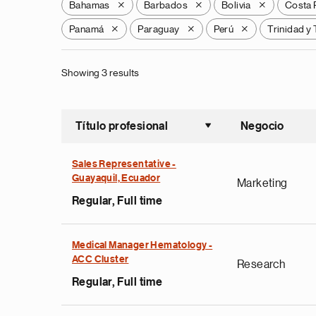
Bahamas
Barbados
Bolivia
Costa 
X
X
X
Panamá
Paraguay
Perú
Trinidad y
X
X
X
Showing 3 results
Título profesional
Negocio
Ordenar a
Sales Representative -
Guayaquil, Ecuador
Marketing
Regular, Full time
Medical Manager Hematology -
ACC Cluster
Research
Regular, Full time