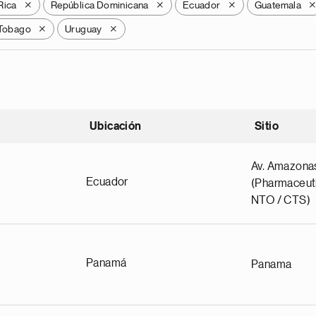
Rica
República Dominicana
Ecuador
Guatemala
X
X
X
 Tobago
Uruguay
X
X
Ubicación
Sitio
scendente
Av. Amazona
Ecuador
(Pharmaceuti
NTO / CTS)
Panamá
Panama