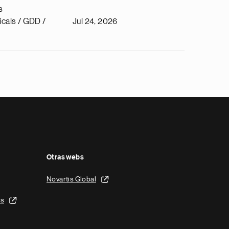
s
cals / GDD /
Jul 24, 2026
Otras webs
Novartis Global
is