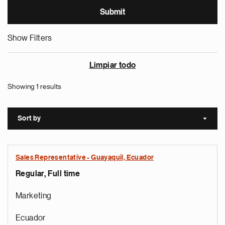
Show Filters
Limpiar todo
Showing 1 results
Sort by
Sort a
Sales Representative - Guayaquil, Ecuador
Regular, Full time
Marketing
Ecuador