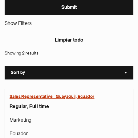
Show Filters
Limpiar todo
Showing 2 results
Sort by
Sort a
Sales Representative - Guayaquil, Ecuador
Regular, Full time
Marketing
Ecuador