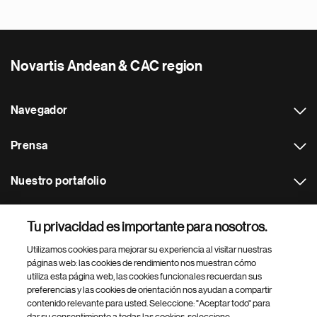
Novartis Andean & CAC region
Navegador
Prensa
Nuestro portafolio
Otras webs
Tu privacidad es importante para nosotros.
Utilizamos cookies para mejorar su experiencia al visitar nuestras
Footer Site Search
páginas web: las cookies de rendimiento nos muestran cómo
utiliza esta página web, las cookies funcionales recuerdan sus
preferencias y las cookies de orientación nos ayudan a compartir
contenido relevante para usted. Seleccione: "Aceptar todo" para
dar su consentimiento a todas las cookies, seleccione