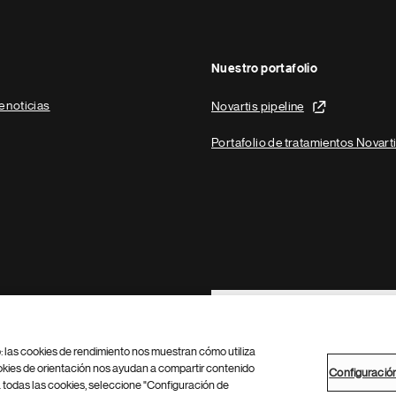
Nuestro portafolio
e noticias
Novartis pipeline
Portafolio de tratamientos Novart
Footer Site Search
b: las cookies de rendimiento nos muestran cómo utiliza
okies de orientación nos ayudan a compartir contenido
Configuració
 todas las cookies, seleccione "Configuración de