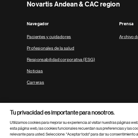
Novartis Andean & CAC region
Navegador
Prensa
Pacientes y cuidadores
Archivo d
Profesionales de la salud
Responsabilidad corporativa (ESG)
Noticias
Carreras
Tu privacidad es importante para nosotros.
Utilizamos cookies para mejorar su experiencia al visitar nuestras páginas we
esta página web, las cookies funcionales recuerdan sus preferencias y las co
relevante para usted. Seleccione: "Aceptar todo" para dar su consentimiento a
Parte
© 2026 Novartis AG