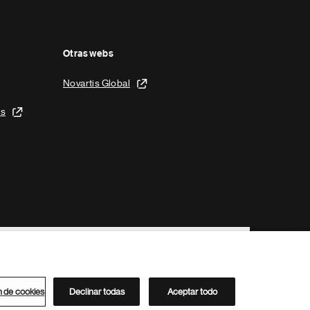
Otras webs
Novartis Global
is
n de cookies
Declinar todas
Aceptar todo
Directorio de Novartis