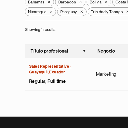
Bahamas
Barbados
Bolivia
Costa 
X
X
X
Nicaragua
Paraguay
Trinidad y Tobago
X
X
Showing 1 results
Título profesional
Negocio
Ordenar a
Sales Representative -
Guayaquil, Ecuador
Marketing
Regular, Full time