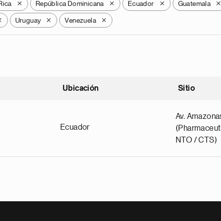
Rica
República Dominicana
Ecuador
Guatemala
X
X
X
Uruguay
Venezuela
X
X
X
Ubicación
Sitio
scendente
Av. Amazona
Ecuador
(Pharmaceuti
NTO / CTS)