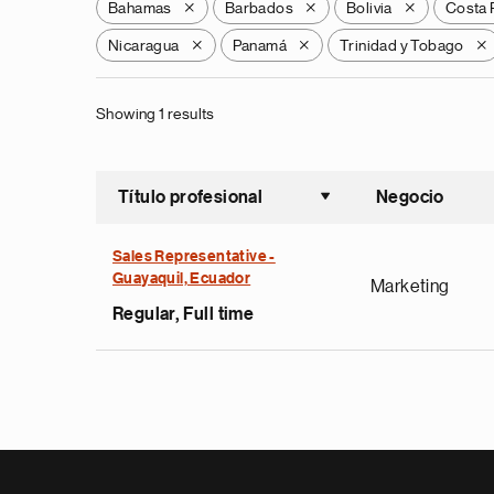
Bahamas
Barbados
Bolivia
Costa 
X
X
X
Nicaragua
Panamá
Trinidad y Tobago
X
X
X
Showing 1 results
Título profesional
Negocio
Ordenar a
Sales Representative -
Guayaquil, Ecuador
Marketing
Regular, Full time