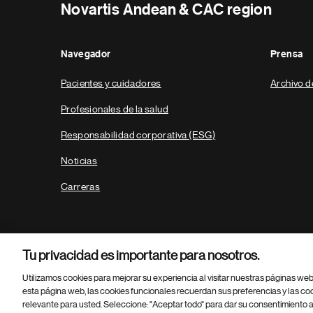
Novartis Andean & CAC region
Navegador
Prensa
Pacientes y cuidadores
Archivo d
Profesionales de la salud
Responsabilidad corporativa (ESG)
Noticias
Carreras
Tu privacidad es importante para nosotros.
Utilizamos cookies para mejorar su experiencia al visitar nuestras páginas we
esta página web, las cookies funcionales recuerdan sus preferencias y las co
relevante para usted. Seleccione: "Aceptar todo" para dar su consentimiento a
Parte
© 2026 Novartis AG