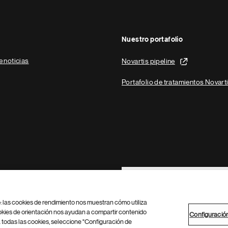
Nuestro portafolio
e noticias
Novartis pipeline
Portafolio de tratamientos Novart
Footer Site Search
b: las cookies de rendimiento nos muestran cómo utiliza
okies de orientación nos ayudan a compartir contenido
Configuració
 todas las cookies, seleccione "Configuración de