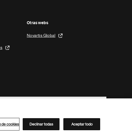
Otras webs
Novartis Global
is
n de cookies
Declinar todas
Aceptar todo
Directorio de Novartis