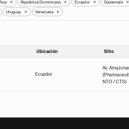
Rica
República Dominicana
Ecuador
Guatemala
X
X
X
Uruguay
Venezuela
X
X
Ubicación
Sitio
scendente
Av. Amazona
Ecuador
(Pharmaceuti
NTO / CTS)