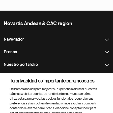
Novartis Andean & CAC region
Navegador
Prensa
Nuestro portafolio
Otras webs
Tu privacidad es importante para nosotros.
Utilizamos cookies para mejorar su experiencia al visitar nuestras
Footer Site Search
páginas web: las cookies de rendimiento nos muestran cómo
utiliza esta página web, las cookies funcionales recuerdan sus
preferencias y las cookies de orientación nos ayudan a compartir
contenido relevante para usted. Seleccione: "Aceptar todo" para
dar su consentimiento a todas las cookies, seleccione