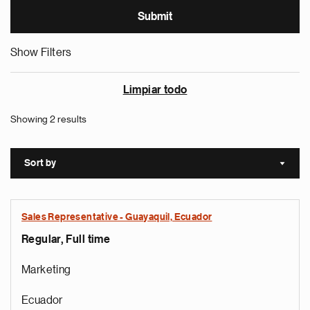
Show Filters
Limpiar todo
Showing 2 results
Sort by
Sort a
Sales Representative - Guayaquil, Ecuador
Regular, Full time
Marketing
Ecuador