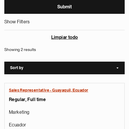
Show Filters
Limpiar todo
Showing 2 results
Sort by
Sort a
Sales Representative - Guayaquil, Ecuador
Regular, Full time
Marketing
Ecuador