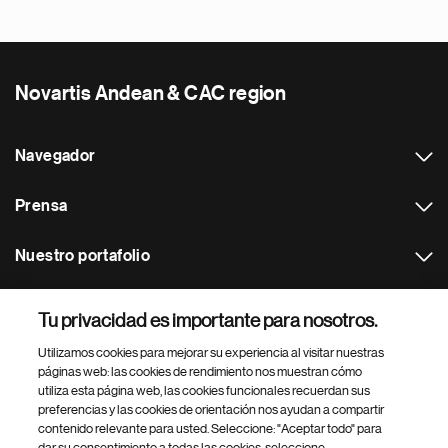
Novartis Andean & CAC region
Navegador
Prensa
Nuestro portafolio
Otras webs
Tu privacidad es importante para nosotros.
Utilizamos cookies para mejorar su experiencia al visitar nuestras
Footer Site Search
páginas web: las cookies de rendimiento nos muestran cómo
utiliza esta página web, las cookies funcionales recuerdan sus
preferencias y las cookies de orientación nos ayudan a compartir
contenido relevante para usted. Seleccione: "Aceptar todo" para
dar su consentimiento a todas las cookies, seleccione