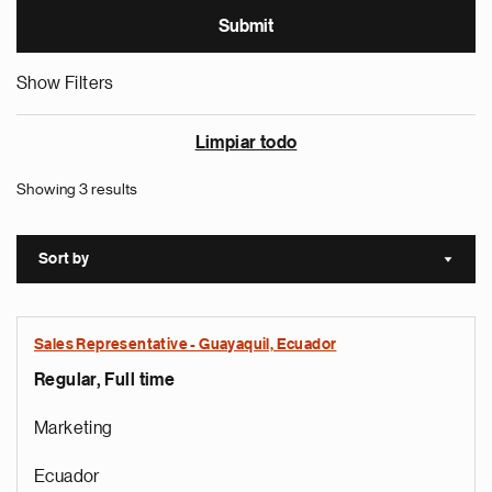
Show Filters
Limpiar todo
Showing 3 results
Sort by
Sort a
Sales Representative - Guayaquil, Ecuador
Regular, Full time
Marketing
Ecuador