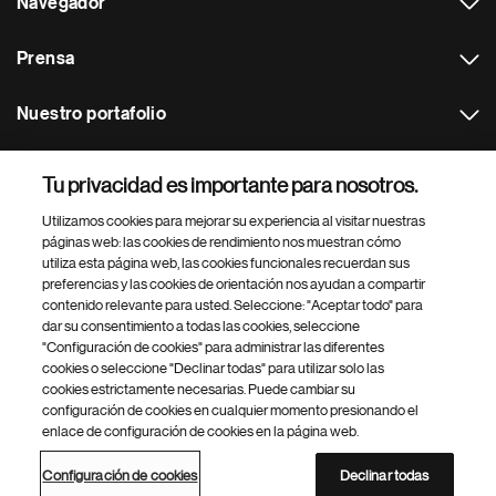
Navegador
Prensa
Nuestro portafolio
Otras webs
Tu privacidad es importante para nosotros.
Utilizamos cookies para mejorar su experiencia al visitar nuestras
Footer Site Search
páginas web: las cookies de rendimiento nos muestran cómo
utiliza esta página web, las cookies funcionales recuerdan sus
preferencias y las cookies de orientación nos ayudan a compartir
contenido relevante para usted. Seleccione: "Aceptar todo" para
dar su consentimiento a todas las cookies, seleccione
"Configuración de cookies" para administrar las diferentes
cookies o seleccione "Declinar todas" para utilizar solo las
cookies estrictamente necesarias. Puede cambiar su
Parte
© 2026 Novartis AG
configuración de cookies en cualquier momento presionando el
inferior
enlace de configuración de cookies en la página web.
Política de privacidad
Términos de uso
Accesibilidad
del
Configuración de cookies
Mapa del sitio
pie
Configuración de cookies
Declinar todas
de