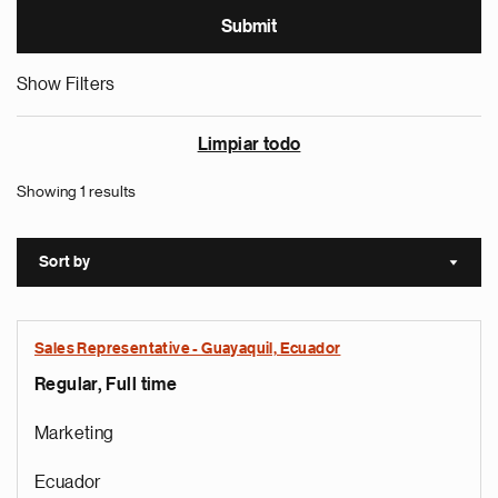
Show Filters
Limpiar todo
Showing 1 results
Sort by
Sort a
Sales Representative - Guayaquil, Ecuador
Regular, Full time
Marketing
Ecuador