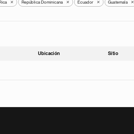
Rica
República Dominicana
Ecuador
Guatemala
X
X
X
Ubicación
Sitio
scendente