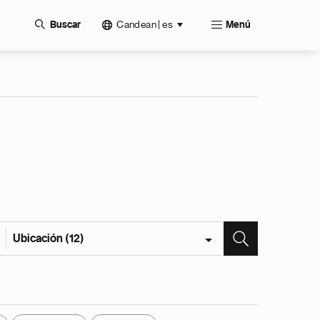
Candean | es
Buscar
Menú
Ubicación (12)