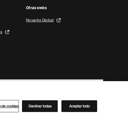
Otras webs
Novartis Global
is
n de cookies
Declinar todas
Aceptar todo
Directorio de Novartis
Este sitio está dirigido al público del clúster ACC