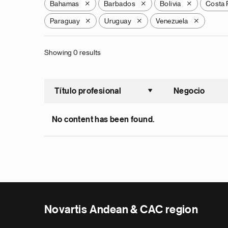
Bahamas
Barbados
Bolivia
Costa 
X
X
X
Paraguay
Uruguay
Venezuela
X
X
X
Showing 0 results
Título profesional
Negocio
Ordenar a
No content has been found.
Novartis Andean & CAC region