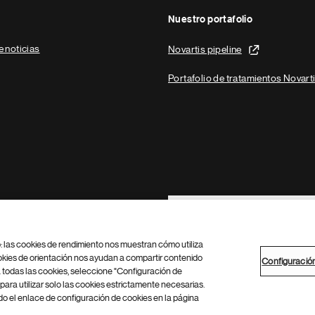
Nuestro portafolio
e noticias
Novartis pipeline
Portafolio de tratamientos Novart
Footer Site Search
b: las cookies de rendimiento nos muestran cómo utiliza
okies de orientación nos ayudan a compartir contenido
Configuració
 todas las cookies, seleccione "Configuración de
para utilizar solo las cookies estrictamente necesarias.
Configuración de cookies
Mapa del sitio
 el enlace de configuración de cookies en la página