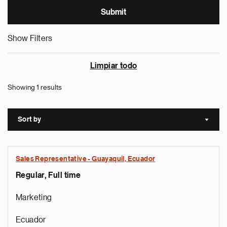
Show Filters
Limpiar todo
Showing 1 results
Sort by
Sort a
Sales Representative - Guayaquil, Ecuador
Regular, Full time
Marketing
Ecuador