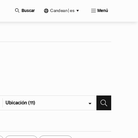
Candean | es
Buscar
Menú
Ubicación (11)