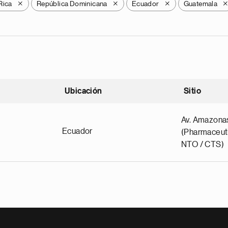
Rica
República Dominicana
Ecuador
Guatemala
X
X
X
Ubicación
Sitio
scendente
Av. Amazona
Ecuador
(Pharmaceuti
NTO / CTS)