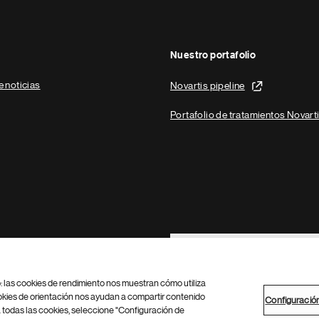
Nuestro portafolio
e noticias
Novartis pipeline
Portafolio de tratamientos Novart
Footer Site Search
b: las cookies de rendimiento nos muestran cómo utiliza
okies de orientación nos ayudan a compartir contenido
Configuració
 todas las cookies, seleccione "Configuración de