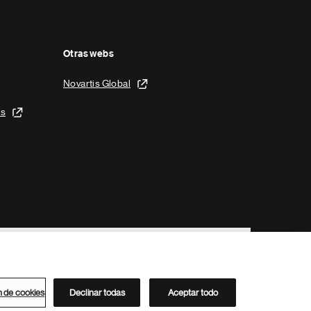
Otras webs
Novartis Global
is
n de cookies
Declinar todas
Aceptar todo
Directorio de Novartis