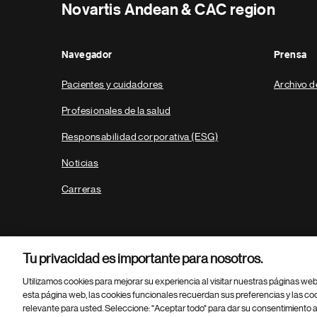
Novartis Andean & CAC region
Navegador
Prensa
Pacientes y cuidadores
Archivo d
Profesionales de la salud
Responsabilidad corporativa (ESG)
Noticias
Carreras
Tu privacidad es importante para nosotros.
Utilizamos cookies para mejorar su experiencia al visitar nuestras páginas we
esta página web, las cookies funcionales recuerdan sus preferencias y las co
relevante para usted. Seleccione: "Aceptar todo" para dar su consentimiento a
Parte
© 2026 Novartis AG