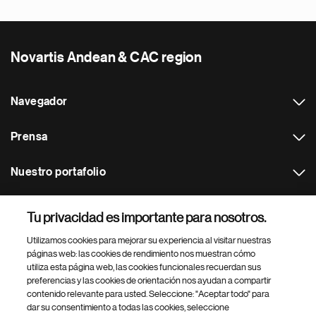
Novartis Andean & CAC region
Navegador
Prensa
Nuestro portafolio
Otras webs
Tu privacidad es importante para nosotros.
Utilizamos cookies para mejorar su experiencia al visitar nuestras
Footer Site Search
páginas web: las cookies de rendimiento nos muestran cómo
utiliza esta página web, las cookies funcionales recuerdan sus
preferencias y las cookies de orientación nos ayudan a compartir
contenido relevante para usted. Seleccione: "Aceptar todo" para
dar su consentimiento a todas las cookies, seleccione