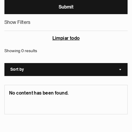
Show Filters
Limpiar todo
Showing 0 results
Sort by
Sort a
No content has been found.