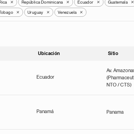
Rica
República Dominicana
Ecuador
Guatemala
X
X
X
 Tobago
Uruguay
Venezuela
X
X
X
Ubicación
Sitio
scendente
Av. Amazona
Ecuador
(Pharmaceuti
NTO / CTS)
Panamá
Panama