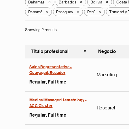
Bahamas
Barbados
Bolivia
Costa 
X
X
X
Panamá
Paraguay
Perú
Trinidad y
X
X
X
Showing 2 results
Título profesional
Negocio
Ordenar a
Sales Representative -
Guayaquil, Ecuador
Marketing
Regular, Full time
Medical Manager Hematology -
ACC Cluster
Research
Regular, Full time