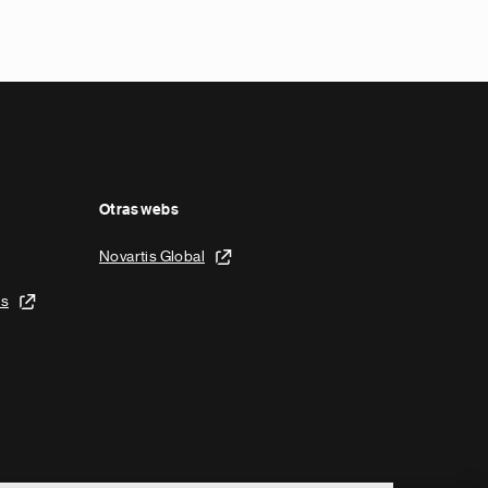
Otras webs
Novartis Global
is