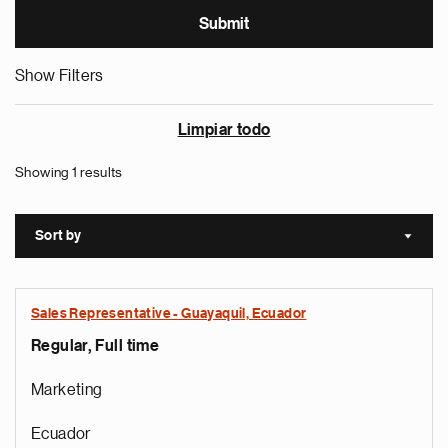
Show Filters
Limpiar todo
Showing 1 results
Sort by
Sort a
Sales Representative - Guayaquil, Ecuador
Regular, Full time
Marketing
Ecuador