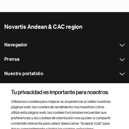
Novartis Andean & CAC region
Navegador
Prensa
Nuestro portafolio
Otras webs
Tu privacidad es importante para nosotros.
Utilizamos cookies para mejorar su experiencia al visitar nuestras
Footer Site Search
páginas web: las cookies de rendimiento nos muestran cómo
utiliza esta página web, las cookies funcionales recuerdan sus
preferencias y las cookies de orientación nos ayudan a compartir
contenido relevante para usted. Seleccione: "Aceptar todo" para
dar su consentimiento a todas las cookies, seleccione