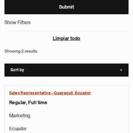
Show Filters
Limpiar todo
Showing 2 results
Sort by
Sort a
Sales Representative - Guayaquil, Ecuador
Regular, Full time
Marketing
Ecuador