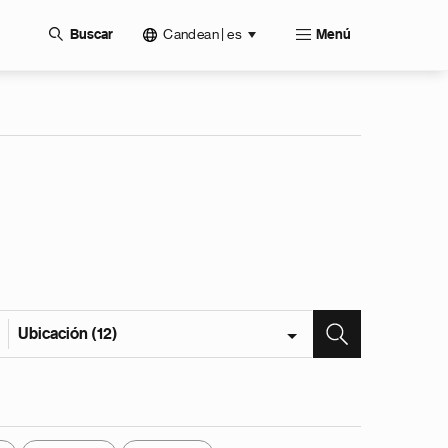
Candean | es
Buscar
Menú
Ubicación (12)