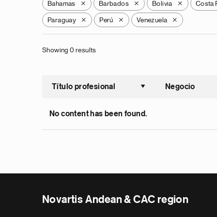
Bahamas
Barbados
Bolivia
Costa 
X
X
X
Paraguay
Perú
Venezuela
X
X
X
Showing 0 results
Título profesional
Negocio
Ordenar a
No content has been found.
Novartis Andean & CAC region