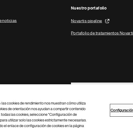
Nuestro portafolio
e noticias
Novartis pipeline
Portafolio de tratamientos Novart
Footer Site Search
b: las cookies de rendimiento nos muestran cómo utiliza
okies de orientación nos ayudan a compartir contenido
Configuració
 todas las cookies, seleccione "Configuración de
para utilizar solo las cookies estrictamente necesarias.
Configuración de cookies
Mapa del sitio
 el enlace de configuración de cookies en la página