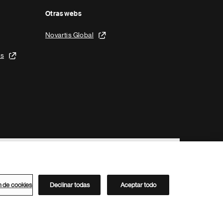
Otras webs
Novartis Global
is
n de cookies
Declinar todas
Aceptar todo
Directorio de Novartis
Este sitio está dirigido al público del clúster ACC