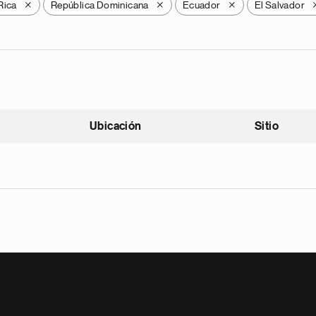
Rica
República Dominicana
Ecuador
El Salvador
X
X
X
Ubicación
Sitio
scendente