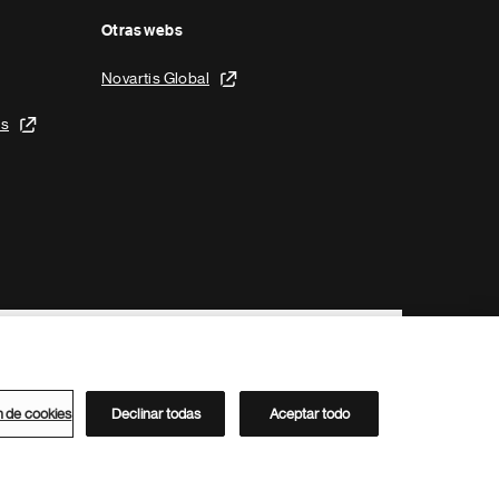
Otras webs
Novartis Global
is
n de cookies
Declinar todas
Aceptar todo
Directorio de Novartis
Este sitio está dirigido al público del clúster ACC