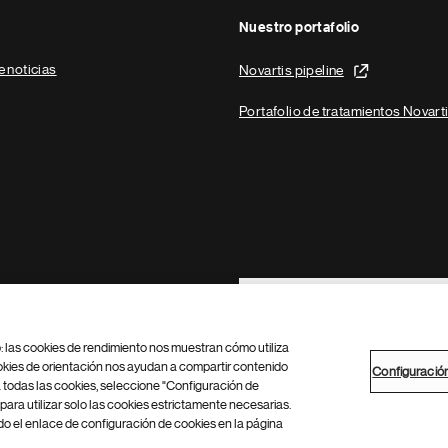
Nuestro portafolio
e noticias
Novartis pipeline
Portafolio de tratamientos Novart
Footer Site Search
b: las cookies de rendimiento nos muestran cómo utiliza
okies de orientación nos ayudan a compartir contenido
Configuració
 todas las cookies, seleccione "Configuración de
para utilizar solo las cookies estrictamente necesarias.
Configuración de cookies
Mapa del sitio
 el enlace de configuración de cookies en la página