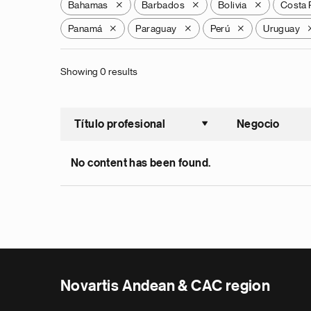
Bahamas
Barbados
Bolivia
Costa 
X
X
X
Panamá
Paraguay
Perú
Uruguay
X
X
X
Showing 0 results
Título profesional
Negocio
Ordenar a
No content has been found.
Novartis Andean & CAC region