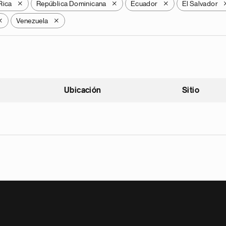
Rica
República Dominicana
Ecuador
El Salvador
X
X
X
Venezuela
X
X
Ubicación
Sitio
scendente