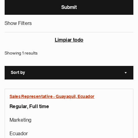
Show Filters
Limpiar todo
Showing 1 results
Sort by
Sort a
Sales Representative - Guayaquil, Ecuador
Regular, Full time
Marketing
Ecuador