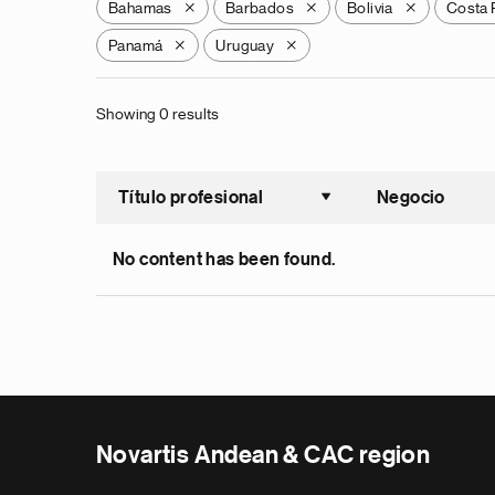
Bahamas
Barbados
Bolivia
Costa 
X
X
X
Panamá
Uruguay
X
X
Showing 0 results
Título profesional
Negocio
Ordenar a
No content has been found.
Novartis Andean & CAC region