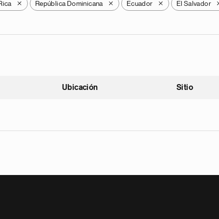
Rica
República Dominicana
Ecuador
El Salvador
X
X
X
Ubicación
Sitio
scendente