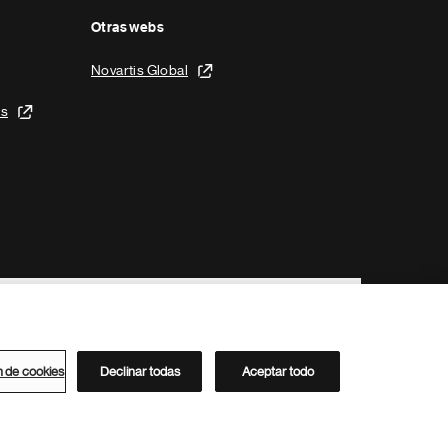
Otras webs
Novartis Global
is
n de cookies
Declinar todas
Aceptar todo
Directorio de Novartis
Este sitio está dirigido al público del clúster ACC