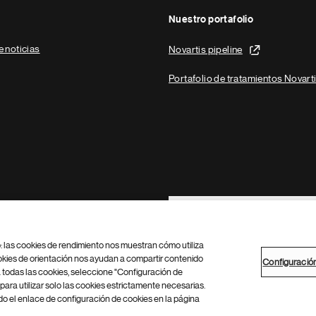
Nuestro portafolio
e noticias
Novartis pipeline
Portafolio de tratamientos Novart
Footer Site Search
b: las cookies de rendimiento nos muestran cómo utiliza
okies de orientación nos ayudan a compartir contenido
Configuració
 todas las cookies, seleccione "Configuración de
para utilizar solo las cookies estrictamente necesarias.
Configuración de cookies
Mapa del sitio
 el enlace de configuración de cookies en la página