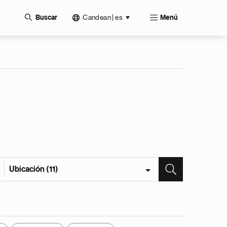
Candean | es
Buscar
Menú
Ubicación (11)