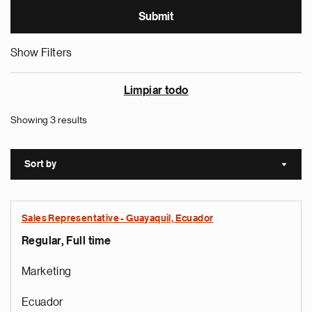
Show Filters
Limpiar todo
Showing 3 results
Sort by
Sort a
Sales Representative - Guayaquil, Ecuador
Regular, Full time
Marketing
Ecuador