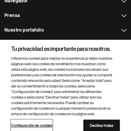
Navegador
Prensa
Nuestro portafolio
Otras webs
Tu privacidad es importante para nosotros.
Utilizamos cookies para mejorar su experiencia al visitar nuestras
Footer Site Search
páginas web: las cookies de rendimiento nos muestran cómo
utiliza esta página web, las cookies funcionales recuerdan sus
preferencias y las cookies de orientación nos ayudan a compartir
contenido relevante para usted. Seleccione: "Aceptar todo" para
dar su consentimiento a todas las cookies, seleccione
"Configuración de cookies" para administrar las diferentes
cookies o seleccione "Declinar todas" para utilizar solo las
cookies estrictamente necesarias. Puede cambiar su
Parte
© 2026 Novartis AG
configuración de cookies en cualquier momento presionando el
inferior
enlace de configuración de cookies en la página web.
Política de privacidad
Términos de uso
Accesibilidad
del
Configuración de cookies
Mapa del sitio
pie
Configuración de cookies
Declinar todas
de