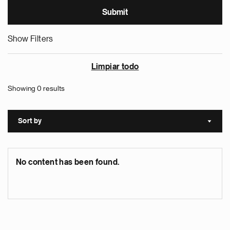
Show Filters
Limpiar todo
Showing 0 results
Sort by
Sort a
No content has been found.