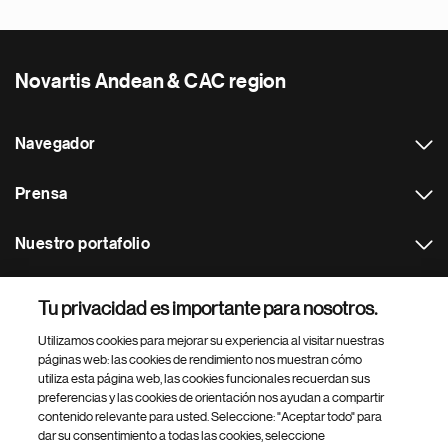
Novartis Andean & CAC region
Navegador
Prensa
Nuestro portafolio
Otras webs
Tu privacidad es importante para nosotros.
Utilizamos cookies para mejorar su experiencia al visitar nuestras
Footer Site Search
páginas web: las cookies de rendimiento nos muestran cómo
utiliza esta página web, las cookies funcionales recuerdan sus
preferencias y las cookies de orientación nos ayudan a compartir
contenido relevante para usted. Seleccione: "Aceptar todo" para
dar su consentimiento a todas las cookies, seleccione