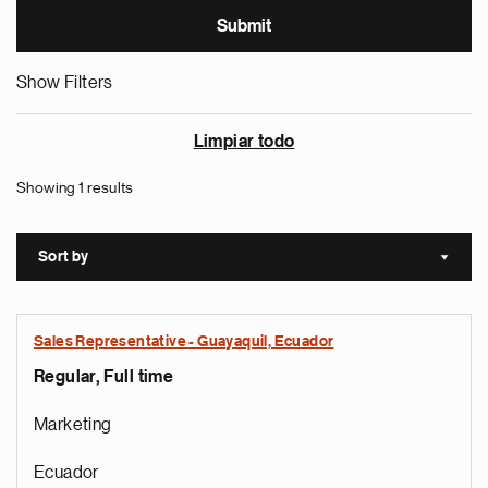
Show Filters
Limpiar todo
Showing 1 results
Sort by
Sort a
Sales Representative - Guayaquil, Ecuador
Regular, Full time
Marketing
Ecuador