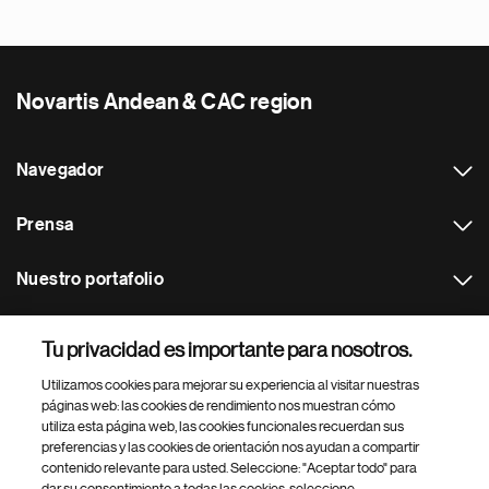
Novartis Andean & CAC region
Navegador
Prensa
Nuestro portafolio
Otras webs
Tu privacidad es importante para nosotros.
Utilizamos cookies para mejorar su experiencia al visitar nuestras
Footer Site Search
páginas web: las cookies de rendimiento nos muestran cómo
utiliza esta página web, las cookies funcionales recuerdan sus
preferencias y las cookies de orientación nos ayudan a compartir
contenido relevante para usted. Seleccione: "Aceptar todo" para
dar su consentimiento a todas las cookies, seleccione