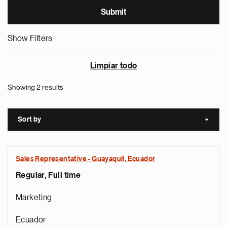
Show Filters
Limpiar todo
Showing 2 results
Sort by
Sort a
Sales Representative - Guayaquil, Ecuador
Regular, Full time
Marketing
Ecuador