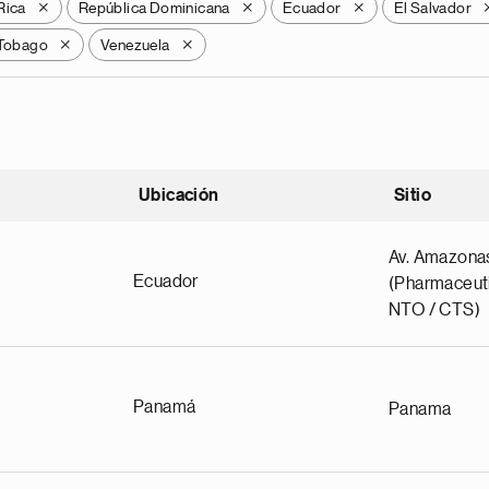
Rica
República Dominicana
Ecuador
El Salvador
X
X
X
 Tobago
Venezuela
X
X
Ubicación
Sitio
scendente
Av. Amazona
Ecuador
(Pharmaceuti
NTO / CTS)
Panamá
Panama