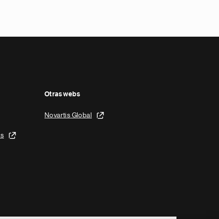
Otras webs
Novartis Global
is