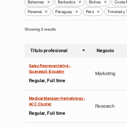
Bahamas
Barbados
Bolivia
Costa 
X
X
X
Panamá
Paraguay
Perú
Trinidad y
X
X
X
Showing 2 results
Título profesional
Negocio
Ordenar a
Sales Representative -
Guayaquil, Ecuador
Marketing
Regular, Full time
Medical Manager Hematology -
ACC Cluster
Research
Regular, Full time