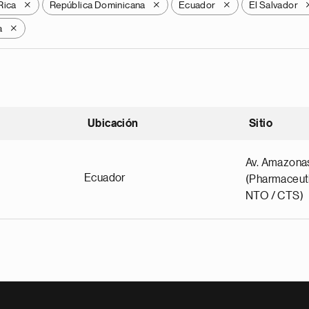
Rica
República Dominicana
Ecuador
El Salvador
X
X
X
a
X
Ubicación
Sitio
scendente
Av. Amazona
Ecuador
(Pharmaceuti
NTO / CTS)