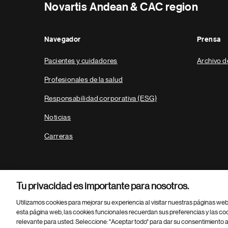
Novartis Andean & CAC region
Navegador
Prensa
Pacientes y cuidadores
Archivo d
Profesionales de la salud
Responsabilidad corporativa (ESG)
Noticias
Carreras
Tu privacidad es importante para nosotros.
Utilizamos cookies para mejorar su experiencia al visitar nuestras páginas we
esta página web, las cookies funcionales recuerdan sus preferencias y las co
relevante para usted. Seleccione: "Aceptar todo" para dar su consentimiento a
Parte
© 2026 Novartis AG