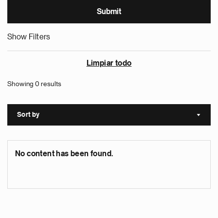
Show Filters
Limpiar todo
Showing 0 results
Sort by
Sort a
No content has been found.