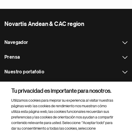
Novartis Andean & CAC region
Navegador
Prensa
Nuestro portafolio
Otras webs
Tu privacidad es importante para nosotros.
Utilizamos cookies para mejorar su experiencia al visitar nuestras
Footer Site Search
páginas web: las cookies de rendimiento nos muestran cómo
utiliza esta página web, las cookies funcionales recuerdan sus
preferencias y las cookies de orientación nos ayudan a compartir
contenido relevante para usted. Seleccione: "Aceptar todo" para
dar su consentimiento a todas las cookies, seleccione