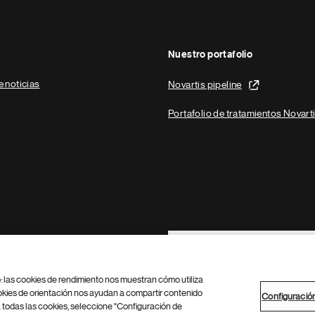
Nuestro portafolio
e noticias
Novartis pipeline
Portafolio de tratamientos Novart
Footer Site Search
b: las cookies de rendimiento nos muestran cómo utiliza
okies de orientación nos ayudan a compartir contenido
Configuració
 todas las cookies, seleccione "Configuración de