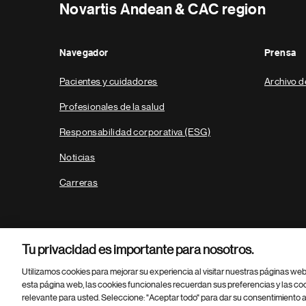
Novartis Andean & CAC region
Navegador
Prensa
Pacientes y cuidadores
Archivo d
Profesionales de la salud
Responsabilidad corporativa (ESG)
Noticias
Carreras
Tu privacidad es importante para nosotros.
Utilizamos cookies para mejorar su experiencia al visitar nuestras páginas we
esta página web, las cookies funcionales recuerdan sus preferencias y las co
relevante para usted. Seleccione: "Aceptar todo" para dar su consentimiento a
Parte
© 2026 Novartis AG