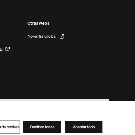
Otras webs
Novartis Global
is
n de cookies
Declinar todas
Aceptar todo
Directorio de Novartis