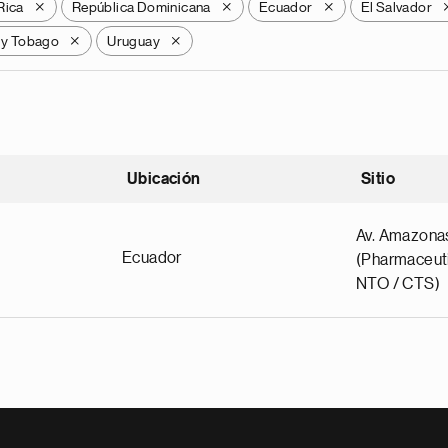
Rica
República Dominicana
Ecuador
El Salvador
X
X
X
 y Tobago
Uruguay
X
X
Ubicación
Sitio
scendente
Av. Amazona
Ecuador
(Pharmaceuti
NTO / CTS)