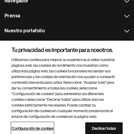
Navegador
Prensa
Nuestro portafolio
Otras webs
Tu privacidad es importante para nosotros.
Utilizamos cookies para mejorar su experiencia al visitar nuestras
Footer Site Search
páginas web: las cookies de rendimiento nos muestran cómo
utiliza esta página web, las cookies funcionales recuerdan sus
preferencias y las cookies de orientación nos ayudan a compartir
contenido relevante para usted. Seleccione: "Aceptar todo" para
dar su consentimiento a todas las cookies, seleccione
"Configuración de cookies" para administrar las diferentes
cookies o seleccione "Declinar todas" para utilizar solo las
cookies estrictamente necesarias. Puede cambiar su
Parte
© 2026 Novartis AG
configuración de cookies en cualquier momento presionando el
inferior
enlace de configuración de cookies en la página web.
Política de privacidad
Términos de uso
Accesibilidad
del
Configuración de cookies
Mapa del sitio
pie
Configuración de cookies
Declinar todas
de