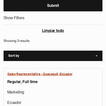
Show Filters
Limpiar todo
Showing 3 results
Sort by
Sort a
Sales Representative - Guayaquil, Ecuador
Regular, Full time
Marketing
Ecuador