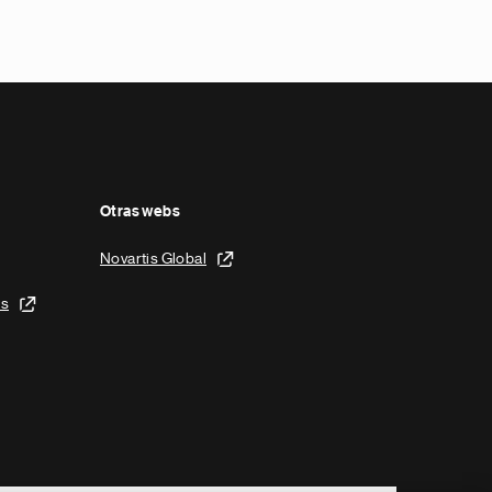
Otras webs
Novartis Global
is