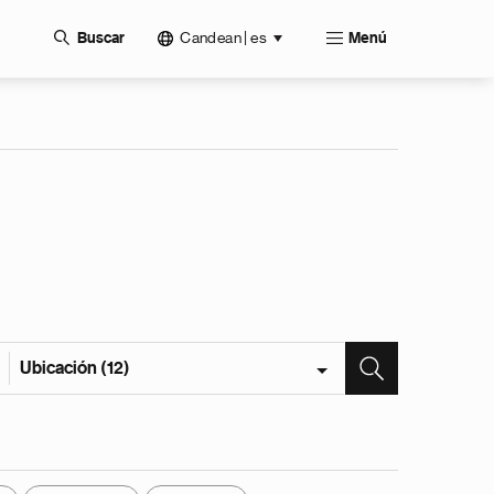
Candean | es
Buscar
Menú
Ubicación (12)