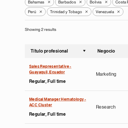
Bahamas
Barbados
Bolivia
Costa 
X
X
X
Perú
Trinidad y Tobago
Venezuela
X
X
X
Showing 2 results
Título profesional
Negocio
Ordenar a
Sales Representative -
Guayaquil, Ecuador
Marketing
Regular, Full time
Medical Manager Hematology -
ACC Cluster
Research
Regular, Full time