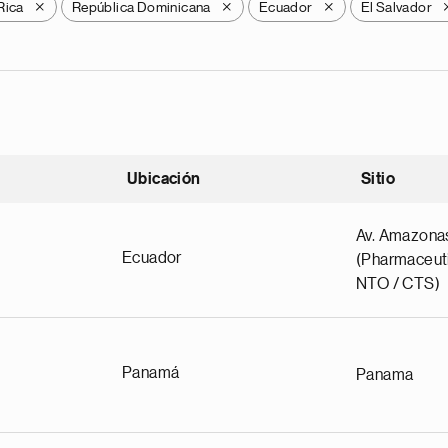
Rica
República Dominicana
Ecuador
El Salvador
X
X
X
Ubicación
Sitio
scendente
Av. Amazona
Ecuador
(Pharmaceuti
NTO / CTS)
Panamá
Panama