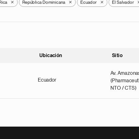
Rica
República Dominicana
Ecuador
El Salvador
X
X
X
Ubicación
Sitio
scendente
Av. Amazona
Ecuador
(Pharmaceuti
NTO / CTS)