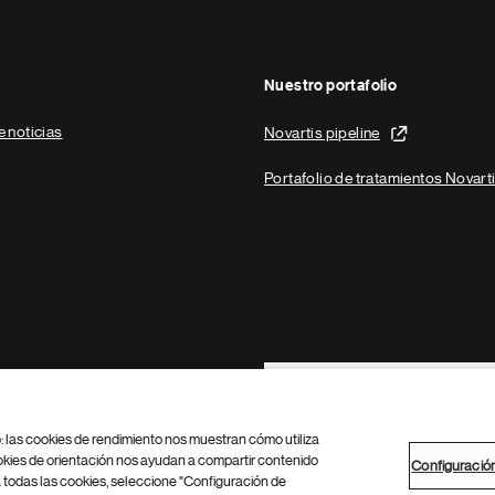
Nuestro portafolio
e noticias
Novartis pipeline
Portafolio de tratamientos Novart
Footer Site Search
b: las cookies de rendimiento nos muestran cómo utiliza
okies de orientación nos ayudan a compartir contenido
Configuració
 todas las cookies, seleccione "Configuración de