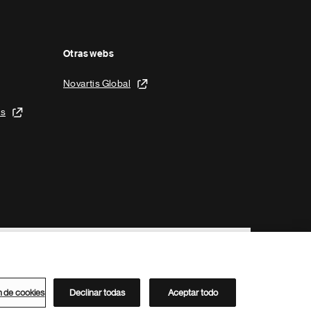
Otras webs
Novartis Global
is
n de cookies
Declinar todas
Aceptar todo
Directorio de Novartis