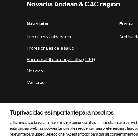
Novartis Andean & CAC region
Navegador
Prensa
Pacientes y cuidadores
Archivo d
Profesionales de la salud
Responsabilidad corporativa (ESG)
Noticias
Carreras
Tu privacidad es importante para nosotros.
Utilizamos cookies para mejorar su experiencia al visitar nuestras páginas we
esta página web, las cookies funcionales recuerdan sus preferencias y las co
relevante para usted. Seleccione: "Aceptar todo" para dar su consentimiento a
Parte
© 2026 Novartis AG