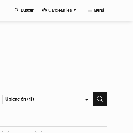
Candean | es
Buscar
Menú
Ubicación (11)