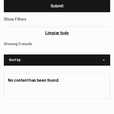
Show Filters
Limpiar todo
Showing 0 results
Sort by
Sort a
No content has been found.