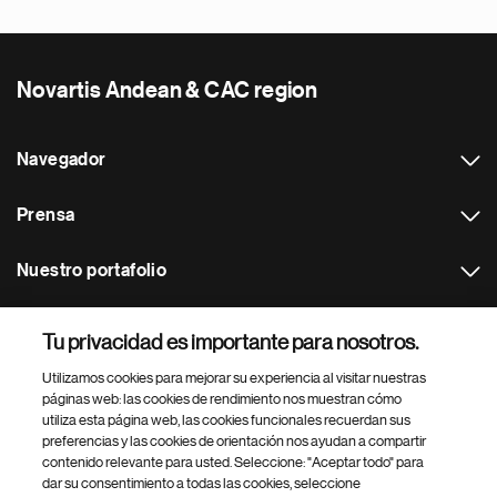
Novartis Andean & CAC region
Navegador
Prensa
Nuestro portafolio
Otras webs
Tu privacidad es importante para nosotros.
Utilizamos cookies para mejorar su experiencia al visitar nuestras
Footer Site Search
páginas web: las cookies de rendimiento nos muestran cómo
utiliza esta página web, las cookies funcionales recuerdan sus
preferencias y las cookies de orientación nos ayudan a compartir
contenido relevante para usted. Seleccione: "Aceptar todo" para
dar su consentimiento a todas las cookies, seleccione