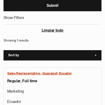
Show Filters
Limpiar todo
Showing 1 results
Sort by
Sort a
Sales Representative - Guayaquil, Ecuador
Regular, Full time
Marketing
Ecuador