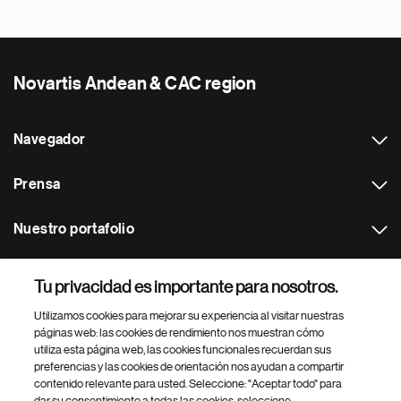
Novartis Andean & CAC region
Navegador
Prensa
Nuestro portafolio
Otras webs
Tu privacidad es importante para nosotros.
Utilizamos cookies para mejorar su experiencia al visitar nuestras
Footer Site Search
páginas web: las cookies de rendimiento nos muestran cómo
utiliza esta página web, las cookies funcionales recuerdan sus
preferencias y las cookies de orientación nos ayudan a compartir
contenido relevante para usted. Seleccione: "Aceptar todo" para
dar su consentimiento a todas las cookies, seleccione