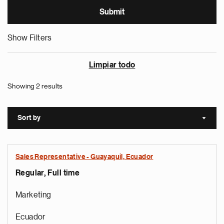
Show Filters
Limpiar todo
Showing 2 results
Sort by
Sort a
Sales Representative - Guayaquil, Ecuador
Regular, Full time
Marketing
Ecuador