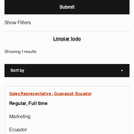
Show Filters
Limpiar todo
Showing 1 results
Sort by
Sort a
Sales Representative - Guayaquil, Ecuador
Regular, Full time
Marketing
Ecuador