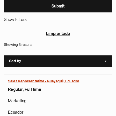
Show Filters
Limpiar todo
Showing 3 results
Sort by
Sort a
Sales Representative - Guayaquil, Ecuador
Regular, Full time
Marketing
Ecuador