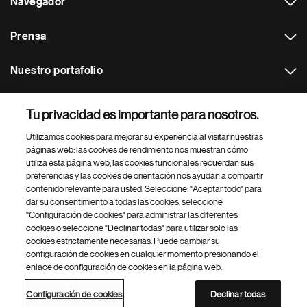
Navegador
Prensa
Nuestro portafolio
Otras webs
Tu privacidad es importante para nosotros.
Utilizamos cookies para mejorar su experiencia al visitar nuestras
Footer Site Search
páginas web: las cookies de rendimiento nos muestran cómo
utiliza esta página web, las cookies funcionales recuerdan sus
preferencias y las cookies de orientación nos ayudan a compartir
contenido relevante para usted. Seleccione: "Aceptar todo" para
dar su consentimiento a todas las cookies, seleccione
"Configuración de cookies" para administrar las diferentes
cookies o seleccione "Declinar todas" para utilizar solo las
cookies estrictamente necesarias. Puede cambiar su
Parte
© 2026 Novartis AG
configuración de cookies en cualquier momento presionando el
inferior
enlace de configuración de cookies en la página web.
Política de privacidad
Términos de uso
Accesibilidad
del
Configuración de cookies
Mapa del sitio
pie
Configuración de cookies
Declinar todas
de