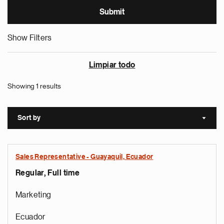
Show Filters
Limpiar todo
Showing 1 results
Sort by
Sort a
Sales Representative - Guayaquil, Ecuador
Regular, Full time
Marketing
Ecuador