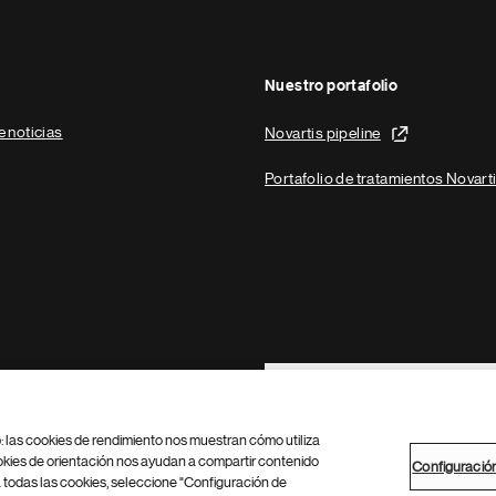
Nuestro portafolio
e noticias
Novartis pipeline
Portafolio de tratamientos Novart
Footer Site Search
b: las cookies de rendimiento nos muestran cómo utiliza
okies de orientación nos ayudan a compartir contenido
Configuració
 todas las cookies, seleccione "Configuración de