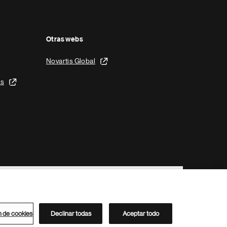
Otras webs
Novartis Global
is
n de cookies
Declinar todas
Aceptar todo
Directorio de Novartis