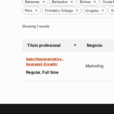
Bahamas
Barbados
Bolivia
Costa 
X
X
X
Perú
Trinidad y Tobago
Uruguay
V
X
X
X
Showing 1 results
Título profesional
Negocio
Ordenar a
Sales Representative -
Guayaquil, Ecuador
Marketing
Regular, Full time