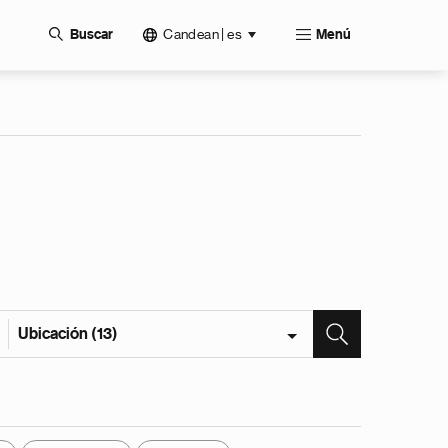
Candean | es
Buscar
Menú
Ubicación (13)