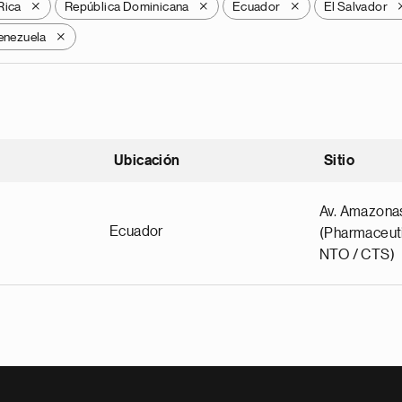
Rica
República Dominicana
Ecuador
El Salvador
X
X
X
enezuela
X
Ubicación
Sitio
scendente
Av. Amazona
Ecuador
(Pharmaceuti
NTO / CTS)