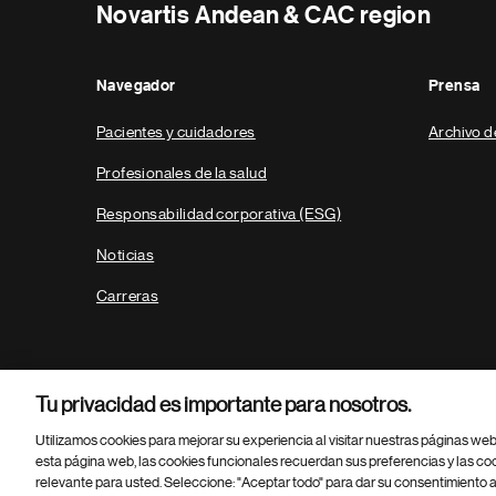
Novartis Andean & CAC region
Navegador
Prensa
Pacientes y cuidadores
Archivo d
Profesionales de la salud
Responsabilidad corporativa (ESG)
Noticias
Carreras
Tu privacidad es importante para nosotros.
Utilizamos cookies para mejorar su experiencia al visitar nuestras páginas we
esta página web, las cookies funcionales recuerdan sus preferencias y las co
relevante para usted. Seleccione: "Aceptar todo" para dar su consentimiento a
Parte
© 2026 Novartis AG